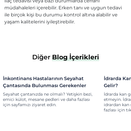
ilaç tedavisi veya bazı durumlarda cerrahi
müdahaleleri içerebilir. Erken tanı ve uygun tedavi
ile birçok kişi bu durumu kontrol altına alabilir ve
yaşam kalitelerini iyileştirebilir.
Diğer
Blog İçerikleri
Hasta Bakımı
Hasta Bak
İnkontinans Hastalarının Seyahat
İdrarda Ka
Çantasında Bulunması Gerekenler
Gelir?
Seyahat çantanızda ne olmalı? Yetişkin bezi,
İdrarda kan g
emici külot, mesane pedleri ve daha fazlası
etmeyin. İdra
için sayfamızı ziyaret edin.
idrardan kan
fazlası için tı