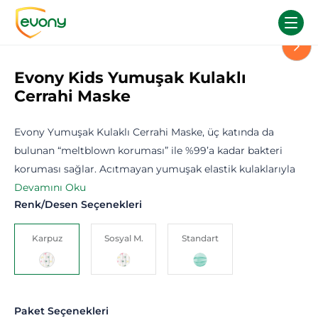
Evony Kids Yumuşak Kulaklı
Cerrahi Maske
Evony Yumuşak Kulaklı Cerrahi Maske, üç katında da
bulunan “meltblown koruması” ile %99’a kadar bakteri
koruması sağlar. Acıtmayan yumuşak elastik kulaklarıyla
güvenli kullanım sunar. Çocuklara özel olarak tasarlanan
Devamını Oku
Renk/Desen Seçenekleri
Evony Kids Maske, yüze tam uyumlanan burun teli ile
çocuklara güvenli bir koruma oluşturur. . Lateks, paraben,
Karpuz
Sosyal M.
Standart
naylon ve klor içermez. UV-C ışık ile hijyen sağlanmıştır.
Yumuşak dokusu ile konforlu kullanım sağlar. Cilde dost
katmanları sayesinde uzun süreli kullanımlarda dahi alerji
yapmaz. CE, ISO13485, TSE Covid-19 Güvenli Üretim, TS EN
Paket Seçenekleri
14683 Tip2R belgelerine sahiptir.